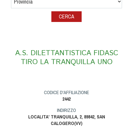
Albo Fornitori
Referenti e gruppi di lavoro regionali
Scuole Federali
Tecnici
Direttori di Gara
Formazione
A.S. DILETTANTISTICA FIDASC
Calendario Manifestazioni
TIRO LA TRANQUILLA UNO
Organi di Giustizia - Dispositivi
Modelli e moduli
Albo Atleti Cinofili
Guida Locandine Ufficiali
CODICE D'AFFILIAZIONE
2442
Tiro di Campagna
INDIRIZZO
LOCALITA' TRANQUILLA, 2, 89842, SAN
English e Training Sporting
CALOGERO(VV)