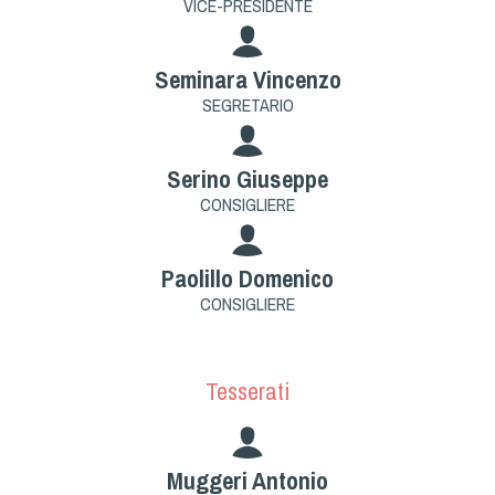
VICE-PRESIDENTE
Dog Triathlon
Hoopers
Seminara Vincenzo
Mantrailing
SEGRETARIO
Nosework
Obedience
Serino Giuseppe
Rally Obedience
CONSIGLIERE
Retriever Sport
Ricerca Tartufo
Paolillo Domenico
Sheepdog
CONSIGLIERE
Sport acquatici
Treibball
Ipo Delta
Tesserati
Freestyle
Protezione civile Sportiva
Muggeri Antonio