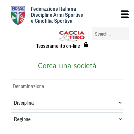
Federazione Italiana
Istituzionale
Discipline Armi Sportive
e Cinofilia Sportiva
Storia
Struttura
Albo Veterinari federali
Tesseramento on-line
Assemblee
Tesseramento e Affiliazioni
Cerca una società
Statuto e Regolamenti
Circolari
Federazione Trasparente
Assicurazione
Convenzioni
Società
Tesserati