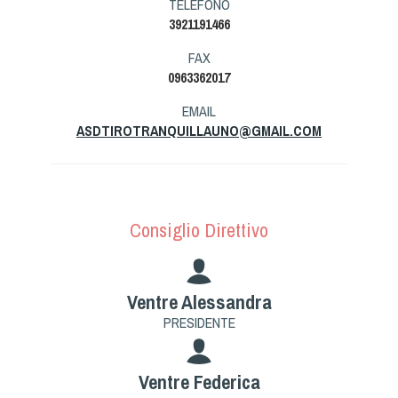
TELEFONO
Tiro a Palla
3921191466
FAX
Tiro con l'arco da caccia
0963362017
Field Target
EMAIL
ASDTIROTRANQUILLAUNO@GMAIL.COM
Paintball
Softair
Consiglio Direttivo
Cinofilia Sportiva
Ventre Alessandra
Agility
PRESIDENTE
DiscDog
Dog Balance
Ventre Federica
Dog Trail