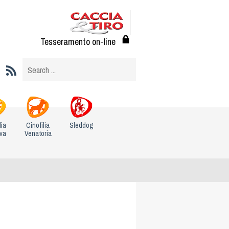
Tesseramento on-line
lia
Cinofilia
Sleddog
iva
Venatoria