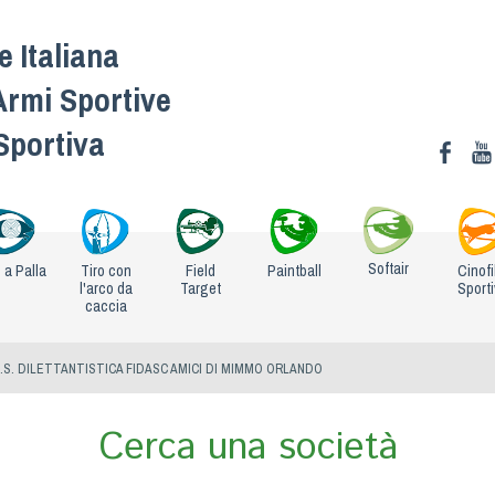
 Italiana
Armi Sportive
 Sportiva
Softair
o a Palla
Tiro con
Field
Paintball
Cinofi
l'arco da
Target
Sport
caccia
.S. DILETTANTISTICA FIDASC AMICI DI MIMMO ORLANDO
Cerca una società